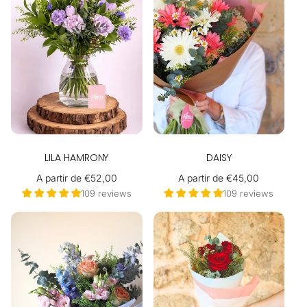
LILA HAMRONY
DAISY
Precio
A partir de €52,00
Precio
A partir de €45,00
habitual
habitual
109 reviews
109 reviews