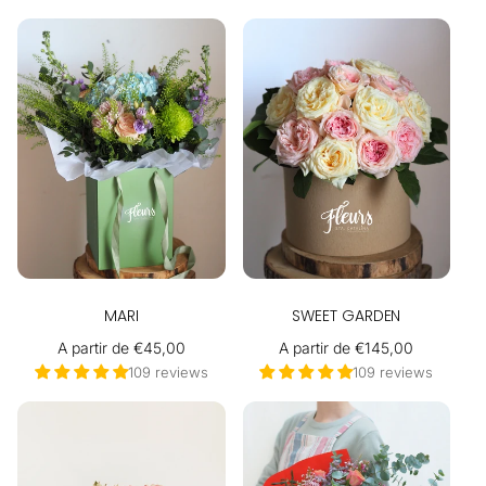
MARI
SWEET GARDEN
Precio
A partir de €45,00
Precio
A partir de €145,00
habitual
habitual
109 reviews
109 reviews