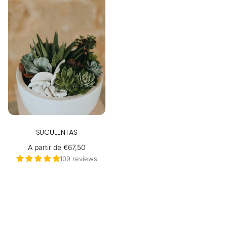
SUCULENTAS
Precio
A partir de €67,50
habitual
109 reviews