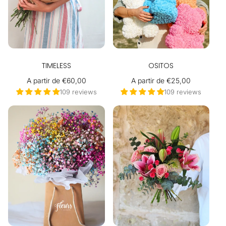
TIMELESS
OSITOS
Precio
A partir de €60,00
Precio
A partir de €25,00
habitual
habitual
109 reviews
109 reviews