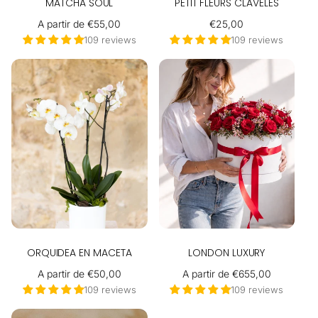
MATCHA SOUL
PETIT FLEURS CLAVELES
Precio
A partir de €55,00
Precio
€25,00
habitual
habitual
109 reviews
109 reviews
ORQUIDEA EN MACETA
LONDON LUXURY
Precio
A partir de €50,00
Precio
A partir de €655,00
habitual
habitual
109 reviews
109 reviews