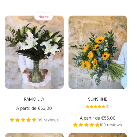
c
Nuevo
c
i
ó
n
:
RAMO LILY
SUNSHINE
1
(1)
Precio
A partir de €53,00
reseñas
totales
habitual
Precio
A partir de €55,00
109 reviews
habitual
109 reviews