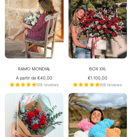
RAMO MONDIAL
BOX XXL
Precio
A partir de €40,00
Precio
€1.100,00
habitual
habitual
109 reviews
109 reviews