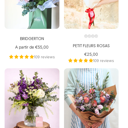
BRIDGERTON
PETIT FLEURS ROSAS
Precio
A partir de €55,00
habitual
Precio
€25,00
109 reviews
habitual
109 reviews