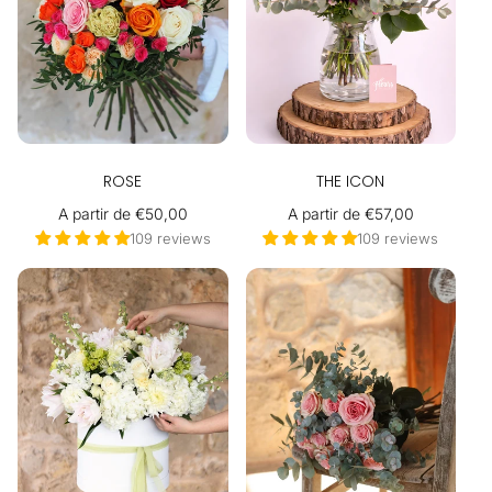
ROSE
THE ICON
Precio
A partir de €50,00
Precio
A partir de €57,00
habitual
habitual
109 reviews
109 reviews