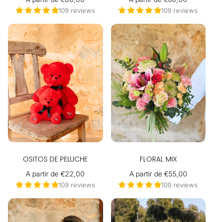
habitual
habitual
109 reviews
109 reviews
OSITOS DE PELUCHE
FLORAL MIX
Precio
A partir de €22,00
Precio
A partir de €55,00
habitual
habitual
109 reviews
109 reviews