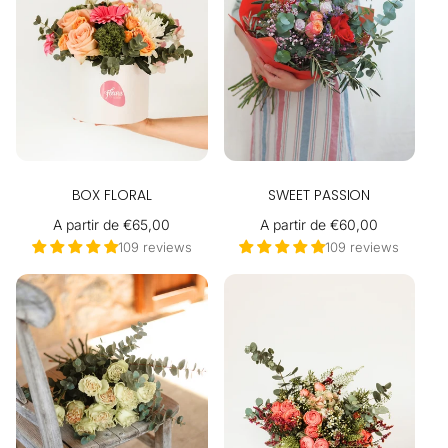
BOX FLORAL
SWEET PASSION
Precio
A partir de €65,00
Precio
A partir de €60,00
habitual
habitual
109 reviews
109 reviews