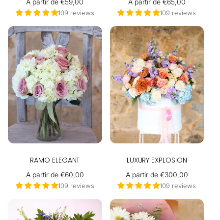
Precio
A partir de €59,00
Precio
A partir de €65,00
habitual
habitual
109 reviews
109 reviews
RAMO ELEGANT
LUXURY EXPLOSION
Precio
A partir de €60,00
Precio
A partir de €300,00
habitual
habitual
109 reviews
109 reviews