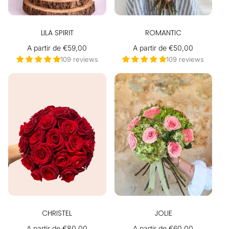
LILA SPIRIT
ROMANTIC
Precio
A partir de €59,00
Precio
A partir de €50,00
habitual
habitual
109 reviews
109 reviews
CHRISTEL
JOLIE
Precio
A partir de €80,00
Precio
A partir de €60,00