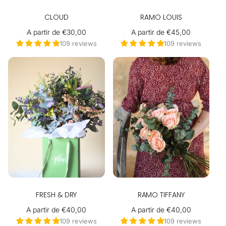
CLOUD
RAMO LOUIS
Precio
A partir de €30,00
Precio
A partir de €45,00
habitual
habitual
109 reviews
109 reviews
FRESH & DRY
RAMO TIFFANY
Precio
A partir de €40,00
Precio
A partir de €40,00
habitual
habitual
109 reviews
109 reviews