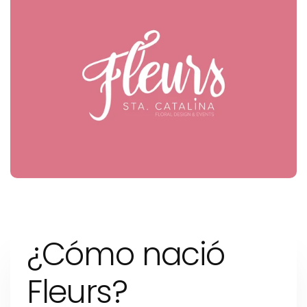
c
c
i
ó
n
:
¿Cómo nació
Fleurs?